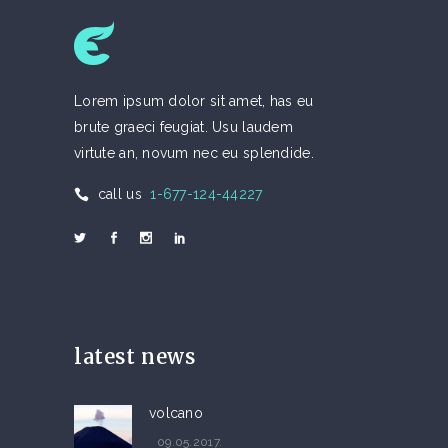
Energy
Nature
clean water
Lorem ipsum dolor sit amet, has eu
Lorem ipsum dolor sit amet,
brute graeci feugiat. Usu laudem
consectetur adipiscing...
virtute an, novum nec eu splendide.
13.02.2017.
call us
1-677-124-44227
by
Faye Bell
latest news
volcano
09.05.2017.