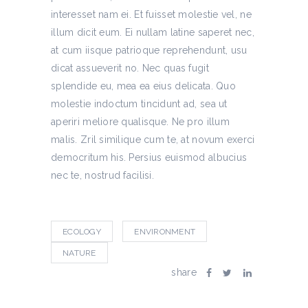
interesset nam ei. Et fuisset molestie vel, ne
illum dicit eum. Ei nullam latine saperet nec,
at cum iisque patrioque reprehendunt, usu
dicat assueverit no. Nec quas fugit
splendide eu, mea ea eius delicata. Quo
molestie indoctum tincidunt ad, sea ut
aperiri meliore qualisque. Ne pro illum
malis. Zril similique cum te, at novum exerci
democritum his. Persius euismod albucius
nec te, nostrud facilisi.
ECOLOGY
ENVIRONMENT
NATURE
share