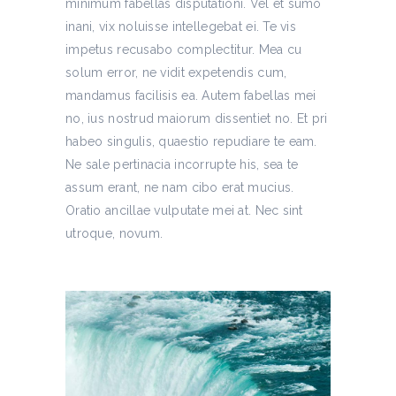
minimum fabellas disputationi. Vel et sumo
inani, vix noluisse intellegebat ei. Te vis
impetus recusabo complectitur. Mea cu
solum error, ne vidit expetendis cum,
mandamus facilisis ea. Autem fabellas mei
no, ius nostrud maiorum dissentiet no. Et pri
habeo singulis, quaestio repudiare te eam.
Ne sale pertinacia incorrupte his, sea te
assum erant, ne nam cibo erat mucius.
Oratio ancillae vulputate mei at. Nec sint
utroque, novum.