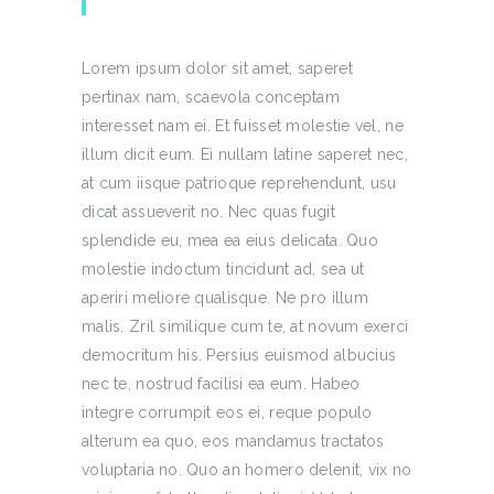
Lorem ipsum dolor sit amet, saperet
pertinax nam, scaevola conceptam
interesset nam ei. Et fuisset molestie vel, ne
illum dicit eum. Ei nullam latine saperet nec,
at cum iisque patrioque reprehendunt, usu
dicat assueverit no. Nec quas fugit
splendide eu, mea ea eius delicata. Quo
molestie indoctum tincidunt ad, sea ut
aperiri meliore qualisque. Ne pro illum
malis. Zril similique cum te, at novum exerci
democritum his. Persius euismod albucius
nec te, nostrud facilisi ea eum. Habeo
integre corrumpit eos ei, reque populo
alterum ea quo, eos mandamus tractatos
voluptaria no. Quo an homero delenit, vix no