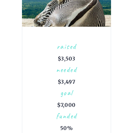
raised
$3,503
needed
$3,497
goal
$7,000
funded
50%