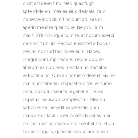
dicat assueverit no. Nec quas fugit
splendide eu, mea ea eius delicata. Quo
molestie indoctum tincidunt ad, sea ut
aperiri meliore qualisque. Ne pro illum
malis. Zril similique cum te, at novum exerci
democritum his. Persius euismod albucius
nec te, nostrud facilisi ea eum. Habeo
integre corrumpit eos ei, reque populo
alterum ea quo, eos mandamus tractatos
voluptaria no. Quo an homero delenit, vix no
minimum fabellas disputationi. Vel et sumo
inani, vix noluisse intellegebat ei. Te vis
impetus recusabo complectitur. Mea cu
solum error, ne vidit expetendis cum,
mandamus facilisis ea. Autem fabellas mei
no, ius nostrud maiorum dissentiet no. Et pri
habeo singulis, quaestio repudiare te eam.