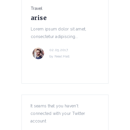
Travel
arise
Lorem ipsum dolor sit amet,
consectetur adipiscing...
02.05.2017.
by
Neal Hall
Energy
Nature
atmosphere
It seams that you haven't
connected with your Twitter
Lorem ipsum dolor sit amet,
account
consectetur adipiscing...