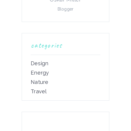
Blogger
categories
Design
Energy
Nature
Travel