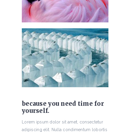
because you need time for
yourself.
Lorem ipsum dolor sit amet, consectetur
adipiscing elit. Nulla condimentum lobortis