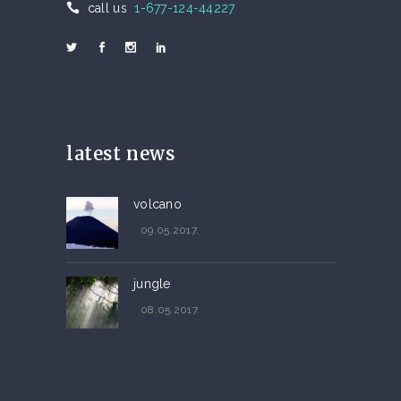
call us
1-677-124-44227
latest news
volcano
09.05.2017.
jungle
08.05.2017.