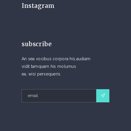
Instagram
subscribe
An sea vocibus corpora his,audiam
vidit tamquam his molumus
ea, wisi persequeris.