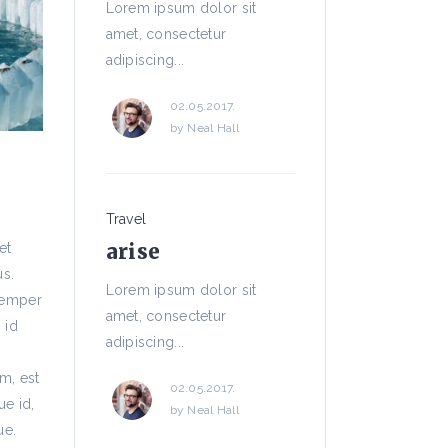
Lorem ipsum dolor sit
amet, consectetur
adipiscing...
02.05.2017.
by
Neal Hall
Travel
arise
et
us.
Lorem ipsum dolor sit
 semper
amet, consectetur
 id
adipiscing...
um, est
02.05.2017.
ue id,
by
Neal Hall
ue.