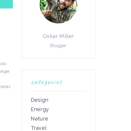
Icon List Item
Oskar Miller
Blogger
a
modo
nteger
categories
ecenas
Design
Energy
Nature
Travel