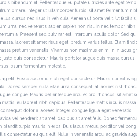
rpis bibendum et. Pellentesque vulputate ultricies ante eget temp
utrum ornare. Integer ut ullamcorper turpis, sit amet fermentum nib
ellus cursus nec risus in vehicula. Aenean ut porta velit. Ut facilisis,
um urna, nec venenatis sapien sapien non nisl. In nec tempor nibh.
mentum a. Praesent sed pulvinar est, interdum iaculis dolor. Sed qui
massa, laoreet sit amet risus eget, pretium varius tellus. Etiam tinci
massa pretium venenatis. Vivamus non maximus enim. In in lacus g
justo quis consectetur. Mauris porttitor augue quis massa cursus,
cursus ipsum fermentum molestie.
ng elit. Fusce auctor id nibh eget consectetur. Mauris convallis eg
ula. Donec semper nulla vitae urna consequat, at laoreet nisl rhonc
e augue congue. Mauris pellentesque arcu et orci rhoncus, sit amet
m mattis, eu laoreet nibh dapibus. Pellentesque mattis iaculis massa,
consequat dolor a laoreet. Integer congue ligula eget venenatis
ravida vel hendrerit sit amet, dapibus sit amet felis. Donec ferment
 blandit turpis mauris in eros. Duis lacus metus, porttitor vel cong
s consectetur eu quis elit. Nulla in venenatis arcu, ac gravida aug