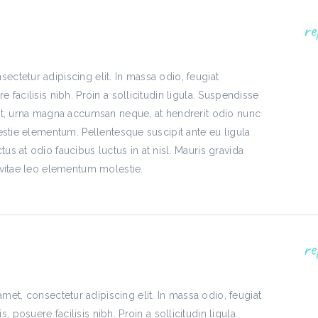
re
ectetur adipiscing elit. In massa odio, feugiat
 facilisis nibh. Proin a sollicitudin ligula. Suspendisse
rat, urna magna accumsan neque, at hendrerit odio nunc
lestie elementum. Pellentesque suscipit ante eu ligula
us at odio faucibus luctus in at nisl. Mauris gravida
i vitae leo elementum molestie.
re
met, consectetur adipiscing elit. In massa odio, feugiat
, posuere facilisis nibh. Proin a sollicitudin ligula.