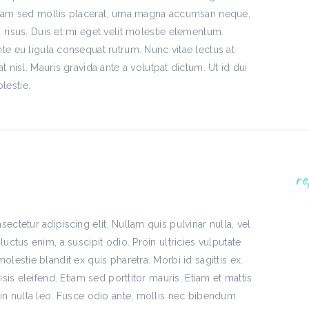
 diam sed mollis placerat, urna magna accumsan neque,
 risus. Duis et mi eget velit molestie elementum.
nte eu ligula consequat rutrum. Nunc vitae lectus at
at nisl. Mauris gravida ante a volutpat dictum. Ut id dui
lestie.
re
ctetur adipiscing elit. Nullam quis pulvinar nulla, vel
uctus enim, a suscipit odio. Proin ultricies vulputate
lestie blandit ex quis pharetra. Morbi id sagittis ex.
sis eleifend. Etiam sed porttitor mauris. Etiam et mattis
in nulla leo. Fusce odio ante, mollis nec bibendum