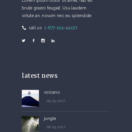
Lorem ipsum dolor sit amet, has eu
brute graeci feugiat. Usu laudem
virtute an, novum nec eu splendide.
call us
1-677-124-44227
latest news
volcano
09.05.2017.
jungle
08.05.2017.