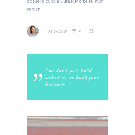
posuere cubilia Curae; Morbi eu nibh
sapien....
0
02.05.2017.
we don't just build
websites, we build your
business.