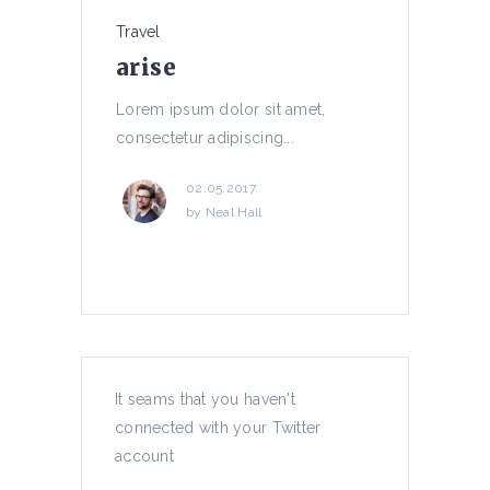
Travel
arise
Lorem ipsum dolor sit amet,
consectetur adipiscing...
02.05.2017.
by
Neal Hall
Energy
Nature
atmosphere
It seams that you haven't
connected with your Twitter
Lorem ipsum dolor sit amet,
account
consectetur adipiscing...