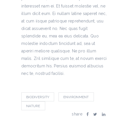
interesset nam ei. Et fuisset molestie vel, ne
illum dicit eum. Ei nullam latine saperet nec,
at cum iisque patrioque reprehendunt, usu
dicat assueverit no. Nec quas fugit
splendide eu, mea ea eius delicata. Quo
molestie indoctum tincidunt ad, sea ut
aperiri meliore qualisque. Ne pro illum
malis. Zril similique cum te, at novum exerci
democritum his. Persius euismod albucius
nec te, nostrud facilisi.
BIODIVERSITY
ENVIRONMENT
NATURE
share