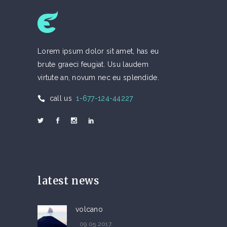
Energy
Nature
clean water
Lorem ipsum dolor sit amet, has eu
Lorem ipsum dolor sit amet,
brute graeci feugiat. Usu laudem
consectetur adipiscing...
virtute an, novum nec eu splendide.
13.02.2017.
call us
1-677-124-44227
by
Faye Bell
latest news
volcano
09.05.2017.