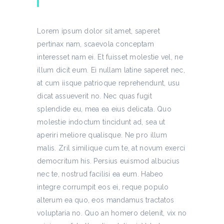
Lorem ipsum dolor sit amet, saperet
pertinax nam, scaevola conceptam
interesset nam ei. Et fuisset molestie vel, ne
illum dicit eum. Ei nullam latine saperet nec,
at cum iisque patrioque reprehendunt, usu
dicat assueverit no. Nec quas fugit
splendide eu, mea ea eius delicata. Quo
molestie indoctum tincidunt ad, sea ut
aperiri meliore qualisque. Ne pro illum
malis. Zril similique cum te, at novum exerci
democritum his. Persius euismod albucius
nec te, nostrud facilisi ea eum. Habeo
integre corrumpit eos ei, reque populo
alterum ea quo, eos mandamus tractatos
voluptaria no. Quo an homero delenit, vix no