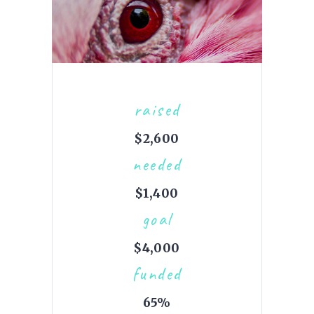
raised
$2,600
needed
$1,400
goal
$4,000
funded
65%