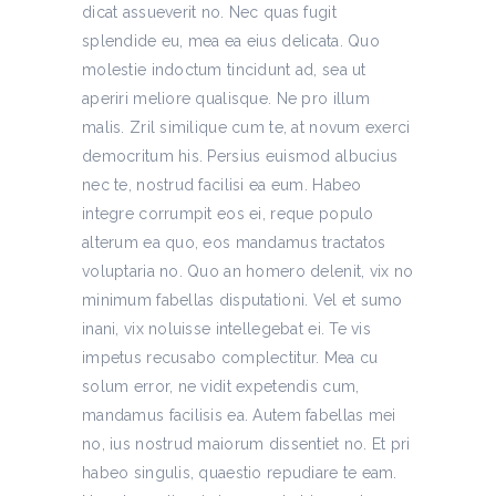
dicat assueverit no. Nec quas fugit
splendide eu, mea ea eius delicata. Quo
molestie indoctum tincidunt ad, sea ut
aperiri meliore qualisque. Ne pro illum
malis. Zril similique cum te, at novum exerci
democritum his. Persius euismod albucius
nec te, nostrud facilisi ea eum. Habeo
integre corrumpit eos ei, reque populo
alterum ea quo, eos mandamus tractatos
voluptaria no. Quo an homero delenit, vix no
minimum fabellas disputationi. Vel et sumo
inani, vix noluisse intellegebat ei. Te vis
impetus recusabo complectitur. Mea cu
solum error, ne vidit expetendis cum,
mandamus facilisis ea. Autem fabellas mei
no, ius nostrud maiorum dissentiet no. Et pri
habeo singulis, quaestio repudiare te eam.