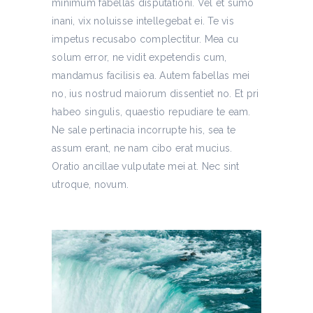
minimum fabellas disputationi. Vel et sumo
inani, vix noluisse intellegebat ei. Te vis
impetus recusabo complectitur. Mea cu
solum error, ne vidit expetendis cum,
mandamus facilisis ea. Autem fabellas mei
no, ius nostrud maiorum dissentiet no. Et pri
habeo singulis, quaestio repudiare te eam.
Ne sale pertinacia incorrupte his, sea te
assum erant, ne nam cibo erat mucius.
Oratio ancillae vulputate mei at. Nec sint
utroque, novum.