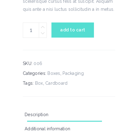
scelerisque cursus felis at suscipit. Aliquam
quis ante a nisi luctus sollicitudin a in metus.
packaging
add to cart
box
quantity
SKU:
006
Categories:
Boxes
,
Packaging
Tags:
Box
,
Cardboard
Description
Additional information