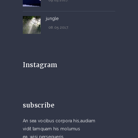
09.05.2017.
jungle
08.05.2017.
Instagram
subscribe
An sea vocibus corpora his,audiam
vidit tamquam his molumus
ea, wisi persequeris.