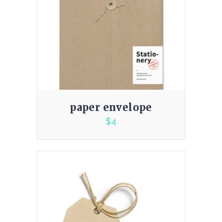
paper envelope
$
4
2.00