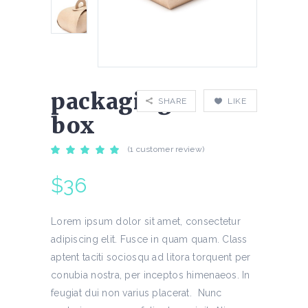
packaging
SHARE
LIKE
box
(
1
customer review)
Rated
1
5.00
out
of 5
$
36
based
on
customer
rating
Lorem ipsum dolor sit amet, consectetur
adipiscing elit. Fusce in quam quam. Class
aptent taciti sociosqu ad litora torquent per
conubia nostra, per inceptos himenaeos. In
feugiat dui non varius placerat. Nunc