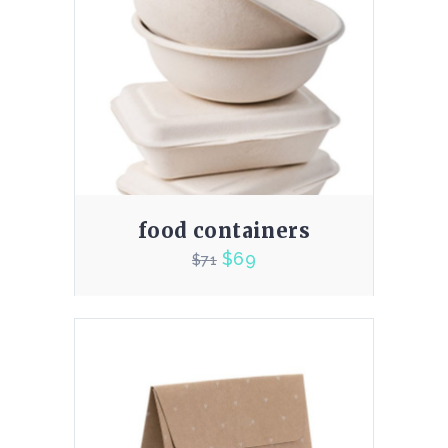
food containers
$
69
$
71
3.00