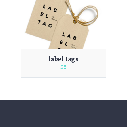
label tags
$
8
3.00