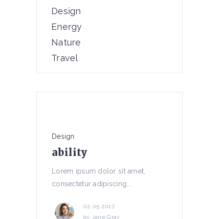
Design
Energy
Nature
Travel
Design
ability
Lorem ipsum dolor sit amet,
consectetur adipiscing...
02.05.2017.
by
Jane Gray