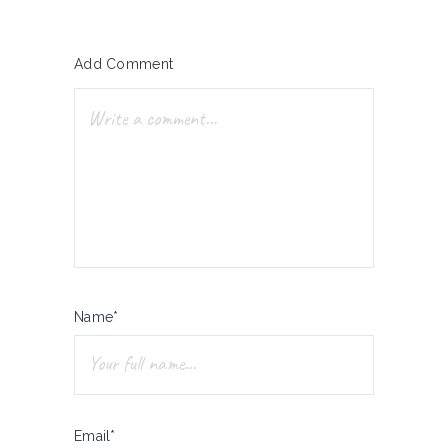
Add Comment
Name*
Email*