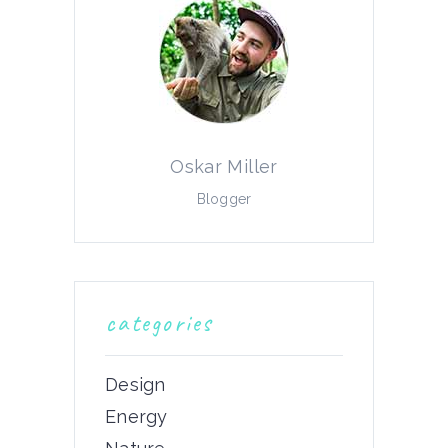
Oskar Miller
Blogger
categories
Design
Energy