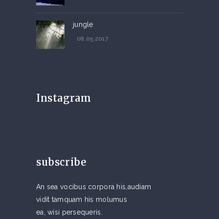
jungle
08.05.2017.
Instagram
subscribe
An sea vocibus corpora his,audiam
vidit tamquam his molumus
ea, wisi persequeris.