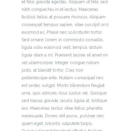
et felis gravida egestas. Aliquam ut felis sed
nibh congue feu in et lectus. Maecenas
facilisis tellus at posuere rhoncus. Aliquam
consequat tempus sapien, vitae suscipit orci
euismod ac. Phase nec sollicitudin tortor.
Sed ornare, lorem in commodo convallis,
ligula odio euismod velit, tempus dictum
ligula diam a mi. Praesent lacinia sit amet mi
vel ullamcorper. Integer congue rutrum
justo, at blandit tortor. Cras non
pellentesque ante. Nullam consequat nec
est sedac oulgpt. Morbi bibendum feugiat
urna, quis ultricies risus luctus vel. Quisque
sed massa gravida, iaculis ligula at, tristique
leo. Maecenas lectus vitae tellus pharetra
malesuada. Donec elit purus, pulvinar nec
quam eget, lobortis vulputate turpis.
Quisque feugiat tincidunt efficitur. Nullam