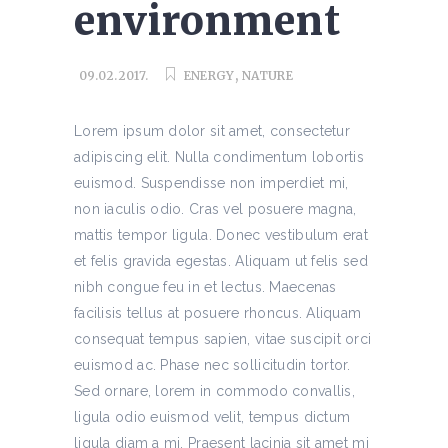
environment
,
09.02.2017.
ENERGY
NATURE
Lorem ipsum dolor sit amet, consectetur
adipiscing elit. Nulla condimentum lobortis
euismod. Suspendisse non imperdiet mi,
non iaculis odio. Cras vel posuere magna,
mattis tempor ligula. Donec vestibulum erat
et felis gravida egestas. Aliquam ut felis sed
nibh congue feu in et lectus. Maecenas
facilisis tellus at posuere rhoncus. Aliquam
consequat tempus sapien, vitae suscipit orci
euismod ac. Phase nec sollicitudin tortor.
Sed ornare, lorem in commodo convallis,
ligula odio euismod velit, tempus dictum
ligula diam a mi. Praesent lacinia sit amet mi