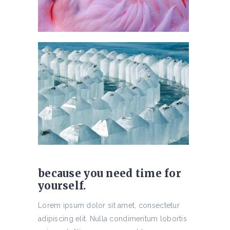
because you need time for
yourself.
Lorem ipsum dolor sit amet, consectetur
adipiscing elit. Nulla condimentum lobortis