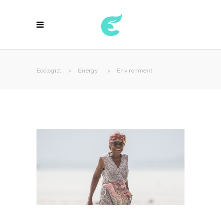
myhouseoffurniture.com
link slot gacor
slot online
link gacor
toto togel
toto togel
toto togel
toto togel
slot gacor
slot gacor
jacktoto
jacktoto
jacktoto
jacktoto
situs togel
situs togel
situs togel
link slot
slot resmi
situs slot
situs slot
situs slot
Ecologist
>
Energy
>
Environment