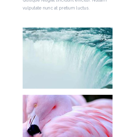
vulputate nunc at pretium luctus.