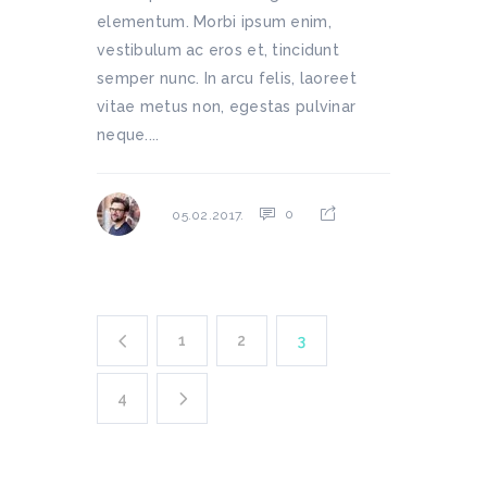
elementum. Morbi ipsum enim,
vestibulum ac eros et, tincidunt
semper nunc. In arcu felis, laoreet
vitae metus non, egestas pulvinar
neque....
0
05.02.2017.
1
2
3
4