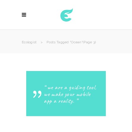
Ecologist
>
Posts Tagged "ocean"
(Page 3)
we are a guiding tool,
we make your mobile
app a reality.