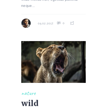
neque....
0
05.02.2017.
nature
wild