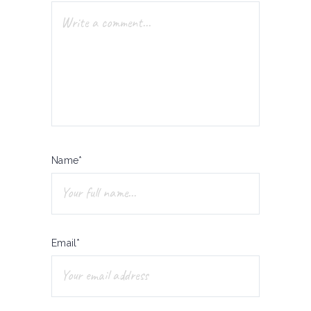
Name*
Email*