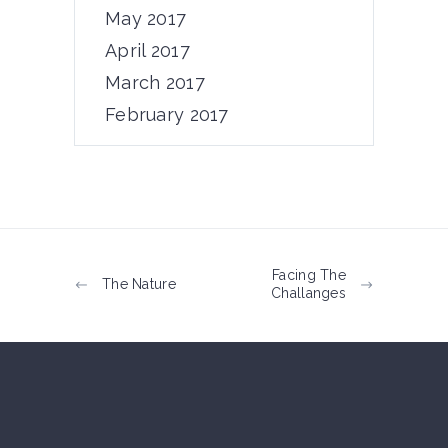
May 2017
April 2017
Travel
March 2017
biosphere
February 2017
Lorem ipsum dolor sit amet,
consectetur adipiscing...
15.05.2017.
by
Neal Hall
Facing The
The Nature
Challanges
Energy
Nature
clean water
Lorem ipsum dolor sit amet,