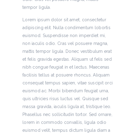
tempor ligula.
Lorem ipsum dolor sit amet, consectetur
adipiscing elit. Nulla condimentum lobortis
euismod. Suspendisse non imperdiet mi,
non iaculis odio. Cras vel posuere magna,
mattis tempor ligula. Donec vestibulum erat
et felis gravida egestas. Aliquam ut felis sed
nibh congue feugiat in et lectus. Maecenas
facilisis tellus at posuere rhoncus. Aliquam
consequat tempus sapien, vitae suscipit orci
euismod ac. Morbi bibendum feugiat urna,
quis ultricies risus luctus vel. Quisque sed
massa gravida, iaculis ligula at, tristique leo.
Phasellus nec sollicitudin tortor. Sed ornare,
lorem in commodo convallis, ligula odio
euismod velit, tempus dictum ligula diam a