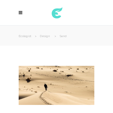
myhouseoffurniture.com
link slot gacor
slot online
link gacor
toto togel
toto togel
toto togel
toto togel
slot gacor
slot gacor
jacktoto
jacktoto
jacktoto
jacktoto
situs togel
situs togel
situs togel
link slot
slot resmi
situs slot
situs slot
situs slot
Ecologist
>
Design
>
Sand