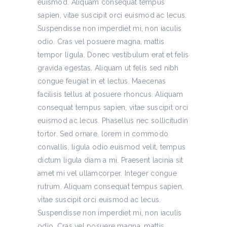
euismod. Aliquam consequat tempus
sapien, vitae suscipit orci euismod ac lecus.
Suspendisse non imperdiet mi, non iaculis
odio. Cras vel posuere magna, mattis
tempor ligula. Donec vestibulum erat et felis
gravida egestas. Aliquam ut felis sed nibh
congue feugiat in et lectus. Maecenas
facilisis tellus at posuere rhoncus. Aliquam
consequat tempus sapien, vitae suscipit orci
euismod ac lecus. Phasellus nec sollicitudin
tortor. Sed ornare, lorem in commodo
convallis, ligula odio euismod velit, tempus
dictum ligula diam a mi. Praesent lacinia sit
amet mi vel ullamcorper. Integer congue
rutrum. Aliquam consequat tempus sapien,
vitae suscipit orci euismod ac lecus.
Suspendisse non imperdiet mi, non iaculis
odio. Cras vel posuere magna, mattis