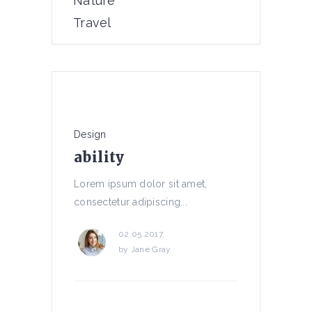
Nature
Travel
Design
ability
Lorem ipsum dolor sit amet,
consectetur adipiscing...
02.05.2017.
by
Jane Gray