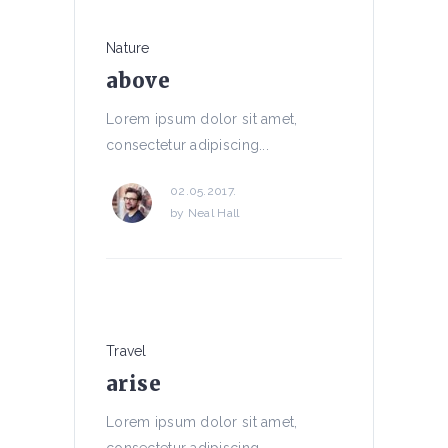
Nature
above
Lorem ipsum dolor sit amet,
consectetur adipiscing...
02.05.2017.
by
Neal Hall
Travel
arise
Lorem ipsum dolor sit amet,