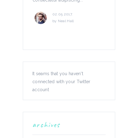
consectetur adipiscing...
02.05.2017.
by
Neal Hall
Energy
Nature
atmosphere
It seams that you haven't
connected with your Twitter
Lorem ipsum dolor sit amet,
account
consectetur adipiscing...
08.02.2017.
by
Neal Hall
archives