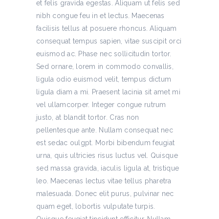
et felis gravida egestas. Aliquam ut felis sed
nibh congue feu in et lectus. Maecenas
facilisis tellus at posuere rhoncus. Aliquam
consequat tempus sapien, vitae suscipit orci
euismod ac. Phase nec sollicitudin tortor.
Sed ornare, lorem in commodo convallis,
ligula odio euismod velit, tempus dictum
ligula diam a mi. Praesent lacinia sit amet mi
vel ullamcorper. Integer congue rutrum
justo, at blandit tortor. Cras non
pellentesque ante. Nullam consequat nec
est sedac oulgpt. Morbi bibendum feugiat
urna, quis ultricies risus luctus vel. Quisque
sed massa gravida, iaculis ligula at, tristique
leo. Maecenas lectus vitae tellus pharetra
malesuada. Donec elit purus, pulvinar nec
quam eget, lobortis vulputate turpis.
Quisque feugiat tincidunt efficitur. Nullam