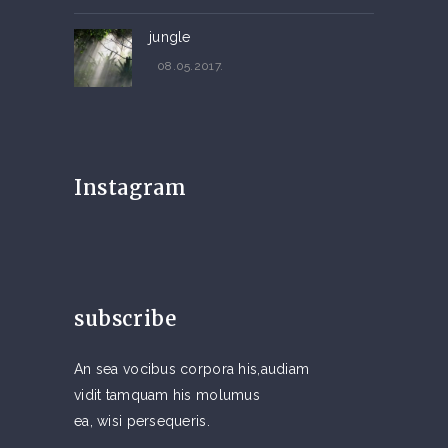
jungle
08.05.2017.
Instagram
subscribe
An sea vocibus corpora his,audiam
vidit tamquam his molumus
ea, wisi persequeris.