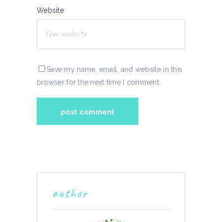
Website
Save my name, email, and website in this
browser for the next time I comment.
author