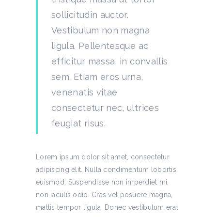
sollicitudin auctor.
Vestibulum non magna
ligula. Pellentesque ac
efficitur massa, in convallis
sem. Etiam eros urna,
venenatis vitae
consectetur nec, ultrices
feugiat risus.
Lorem ipsum dolor sit amet, consectetur
adipiscing elit. Nulla condimentum lobortis
euismod. Suspendisse non imperdiet mi,
non iaculis odio. Cras vel posuere magna,
mattis tempor ligula. Donec vestibulum erat