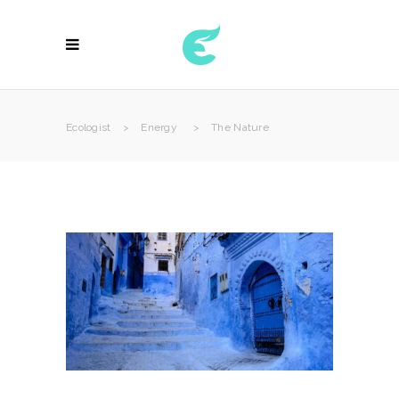
myhouseoffurniture.com
link slot gacor
slot online
link gacor
toto togel
toto togel
toto togel
toto togel
slot gacor
slot gacor
jacktoto
jacktoto
jacktoto
jacktoto
situs togel
situs togel
situs togel
link slot
slot resmi
situs slot
situs slot
situs slot
Ecologist
>
Energy
>
The Nature